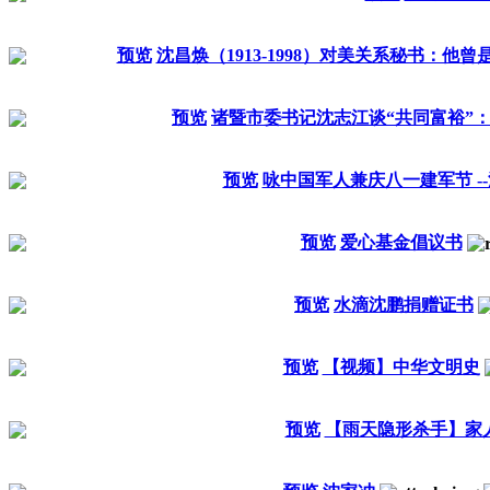
预览
沈昌焕（1913-1998）对美关系秘书：他
预览
诸暨市委书记沈志江谈“共同富裕”
预览
咏中国军人兼庆八一建军节 -
预览
爱心基金倡议书
预览
水滴沈鹏捐赠证书
预览
【视频】中华文明史
预览
【雨天隐形杀手】家