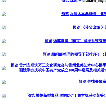
预览
沈家冲
预览
水源木本桑梓情、北宋
预览
《带父出游 》
预览
访苏世博（南京）减振系统有
预览
组织部整理的领导干部排序！（
预览
贵州安顺沈万三文化研究会与贵州北美艺术中心携
画院举办庆祝中国共产党成立100周年巡展及相关活
预览
寻找失散
预览
警惕新型毒品“啪啪水”！警方抓获沈某等1