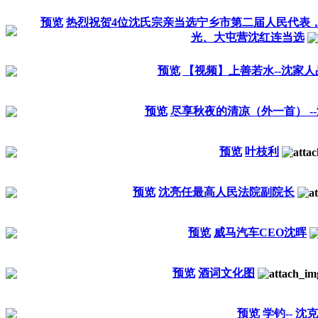
预览
热烈祝贺4位沈氏宗亲当选宁乡市第二届人民代表
光、大屯营沈红连当选
预览
【视频】上善若水--沈家人
预览
尽享秋夜的清凉（外一首） -
预览
叶枝利
预览
沈亮任最高人民法院副院长
预览
威马汽车CEO沈晖
预览
酒词文化图
预览
学钓-- 沈