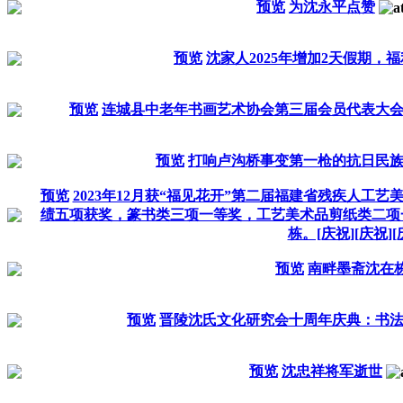
预览
为沈永平点赞
预览
沈家人2025年增加2天假期，
预览
连城县中老年书画艺术协会第三届会员代表大
预览
打响卢沟桥事变第一枪的抗日民
预览
2023年12月获“福见花开”第二届福建省残疾人工
绩五项获奖，篆书类三项一等奖，工艺美术品剪纸类二项
栋。[庆祝][庆祝][
预览
南畔墨斋沈在栋
预览
晋陵沈氏文化研究会十周年庆典：书
预览
沈忠祥将军逝世