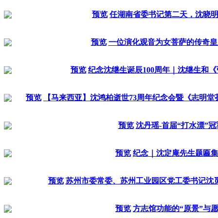
预览
任湖南省委书记第二天，沈晓
预览
一位演化观音为女菩萨的传奇皇
预览
纪念沈继生诞辰100周年｜沈继生和
预览
【马来西亚】沈鸿柏逝世73周年纪念会暨《志明堂
预览
沈丹瑶-首届“打水漂”冠
预览
纪念｜沈定庵先生题匾
预览
苏州市委常委、苏州工业园区党工委书记沈觅
预览
方志馆功能的“原景”与