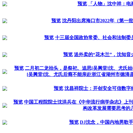
预览
「人物」沈中祥：电
预览
沈丹阳出席海口市2022年（第一
预览
十三届全国政协常委、社会和法制委
预览
送外卖的“花木兰”，沈知音
预览
二月初二龙抬头，是祭祀、追思[吴興堂]沈、尤氏
[吴興堂]沈、尤氏后裔不能亲赴浙江省湖州市德清
预览
沈昌祥院士：开创安全可信数字
预览
中国工程院院士沈洪兵在《中华流行病学杂志》上
构改革发展需要思考的
预览
DJ沈念，中国内地男歌手