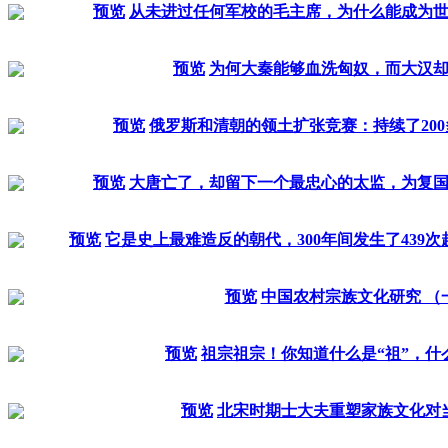
预览
从未进过任何军校的毛主席，为什么能成为
预览
为何大秦能够血洗匈奴，而大汉
预览
俄罗斯和清朝的领土扩张竞赛：持续了20
预览
大唐亡了，却留下一个最忠心的太监，为复国
预览
它是史上最难造反的朝代，300年间发生了439
预览
中国农村宗族文化研究 （
预览
祖宗祖宗！你知道什么是“祖”，什
预览
北宋时期士大夫重塑家族文化对