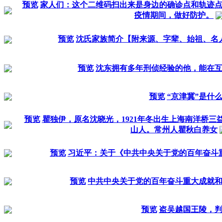
预览
家人们：这个二维码扫出来是身边的确诊点和轨迹
疫情期间，做好防护。
预览
沈氏家族简介【附来源、字辈、始祖、名
预览
沈东拥有多年刑侦经验的他，能在
预览
“京津冀”是什
预览
瞿独伊，原名沈晓光，1921年冬出生上海南洋桥三
山人。常州人瞿秋白养女
预览
习近平：关于《中共中央关于党的百年奋斗
预览
中共中央关于党的百年奋斗重大成就
预览
盗吴越国王陵，