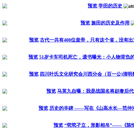
预览
学田的历史
预览
族田的历史及作用
预览
古代一共有408位皇帝，只有这个省，没有
预览
51岁卡车司机死亡，遗书曝光：小人物背负的
预览
四川叶氏文化研究会川西分会（百一公)清明
预览
马英九自曝：我是战国名将赵奢后代
预览
历史的丰碑 ——写在《山高水长—范仲
预览
“茕茕孑立，形影相吊”——《陈