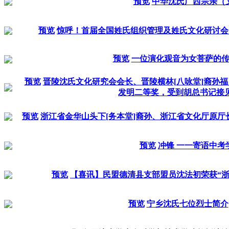
预览
中华沈氏广西宗亲（
预览
惊呼！首届全国姓氏组织管理及姓氏文化研讨会
预览
一位演化观音为女菩萨的
预览
晋陵沈氏文化研究会会长、晋陵横林[八咏堂]裔孙
发明二等奖，受到胡总书记接
预览
浙江省金华山头下[务本堂]裔孙、浙江省文化厅原厅
预览
冲锋 一一寄语中考
预览
【喜讯】民盟德清县支部盟员沈法初荣获“浙
预览
宁乡沈氏七位烈士简介