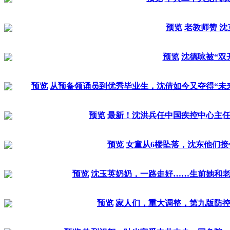
预览
老教师赞 沈
预览
沈德咏被“双
预览
从预备领诵员到优秀毕业生，沈倩如今又夺得“未
预览
最新！沈洪兵任中国疾控中心主
预览
女童从6楼坠落，沈东他们接
预览
沈玉英奶奶，一路走好……生前她和
预览
家人们，重大调整，第九版防