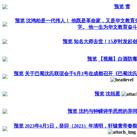
预览
雪
预览
沈鸿柏是一代伟人！ 他既是革命家，又是华文教育
字。 他一生为华文教育奋
预览
知名大师去世！15岁时发起
预览
【视频】白酒防
预览
关于巴蜀沈氏联谊会于6月3号在成都召开《巴蜀沈
预览
沈括星
预览
沈约与钟嵘诗学思想的异
预览
2023年4月5日，癸卯（2023）年清明，轩辕黄