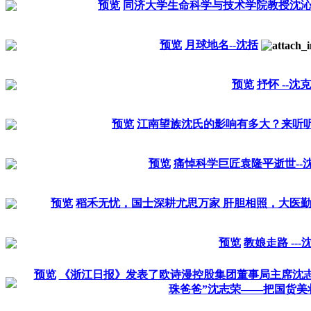
预览
同济大学生命科学与技术学院教授沈沁
预览
月球地名--沈括
预览
抒怀 --沈
预览
江南望族沈氏的影响有多大？来听听
预览
痛悼科学巨匠袁隆平逝世--
预览
稻禾无忧，国士深耕尤思万家 肝胆相照，大医
预览
教娘走路 ---
预览
《浙江日报》发表了欧诗漫控股集团董事局主席沈
珠爸爸”沈志荣——把国货美