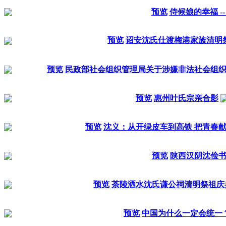
预览
侍候娘的幸福 --
预览
诏安沈氏仕渡梅港家族清明
预览
民政部社会组织管理局关于涉嫌非法社会组
预览
惠州叶氏宗亲合影
预览
沈义：从开绿皮车到高铁 把青春
预览
陕西汉阴沈俭
预览
茶陵洒水沈氏谦公祠清明祭祖庆
预览
中国为什么一定会统一