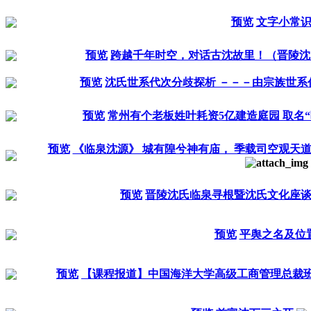
预览
文字小常
预览
跨越千年时空，对话古沈故里！（晋陵沈
预览
沈氏世系代次分歧探析 －－－由宗族世系
预览
常州有个老板姓叶耗资5亿建造庭园 取名“叶
预览
《临泉沈源》 城有隍兮神有庙， 季载司空观天道
预览
晋陵沈氏临泉寻根暨沈氏文化座
预览
平舆之名及位
预览
【课程报道】中国海洋大学高级工商管理总裁班2