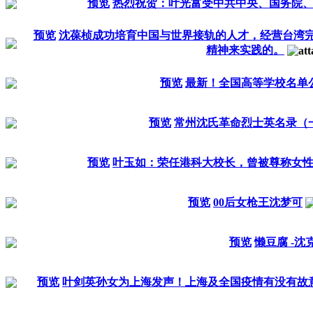
预览
热烈祝贺：叶光富受中共中央、国务院
预览
沈葆桢成功培育中国与世界接轨的人才，经营台湾完
精神来实践的。
预览
最新！全国高等学校名单
预览
常州沈氏革命烈士英名录（
预览
叶玉如：荣任港科大校长，曾被尊称女性
预览
00后女枪王沈梦可
预览
懒豆腐 -沈
预览
叶剑英孙女为上海发声！上海及全国疫情有没有故