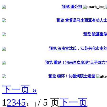
预览
谦公祠
预览
拿督是马来西亚有功人
预览
陵墓重
预览
汝南堂沈氏，江苏兴化市南
预览
重磅！河南再次发现“天子驾六
预览
缅怀！沈善炯院士逝世
下一页 »
1
2
3
4
5
/ 5 页
下一页