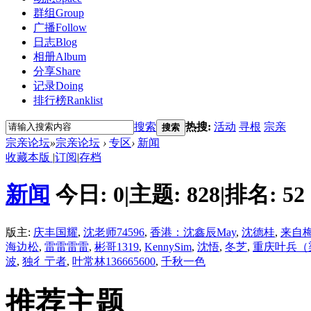
群组
Group
广播
Follow
日志
Blog
相册
Album
分享
Share
记录
Doing
排行榜
Ranklist
搜索
热搜:
活动
寻根
宗亲
搜索
宗亲论坛
»
宗亲论坛
›
专区
›
新闻
收藏本版
|
订阅
|
存档
新闻
今日:
0
|
主题:
828
|
排名:
52
版主:
庆丰国耀
,
沈老师74596
,
香港：沈鑫辰May
,
沈德桂
,
来自
海边松
,
雷雷雷雷
,
彬哥1319
,
KennySim
,
沈悟
,
冬芝
,
重庆叶兵（
波
,
独彳亍者
,
叶常林136665600
,
千秋一色
推荐主题