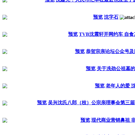
预览
沈字石
预览
TVB沈震轩开网约车 自食
预览
恭贺宗亲论坛公众号及
预览
关于冼劲公祖墓
预览
老年人的爱 
预览
吴兴沈氏八郎（枝）公宗亲理事会第三届
预览
现代商业营销鼻祖 