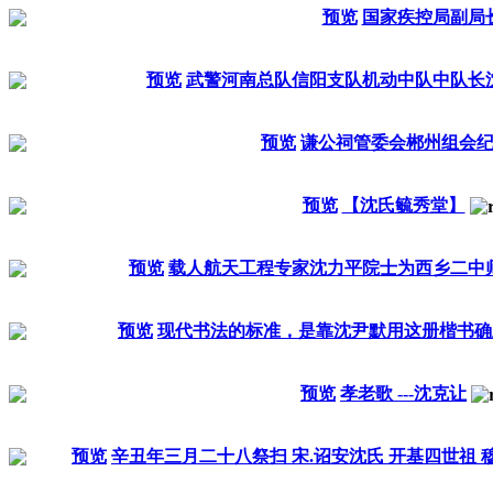
预览
国家疾控局副局
预览
武警河南总队信阳支队机动中队中队长
预览
谦公祠管委会郴州组会
预览
【沈氏毓秀堂】
预览
载人航天工程专家沈力平院士为西乡二中
预览
现代书法的标准，是靠沈尹默用这册楷书确
预览
孝老歌 ---沈克让
预览
辛丑年三月二十八祭扫 宋.诏安沈氏 开基四世祖 