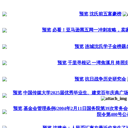
预览
沈氏前五富豪榜
预览
必看！亚马逊黑五网一冲刺攻略，卖
预览
连城沈氏学子金榜题
预览
千里寻根记 一湾焦溪月 终照
预览
抗日战争历史研究会
预览
中国传媒大学2025届优秀毕业生、建党百年庆典广
预览
基金会管理条例(2004年2月11日国务院第39次常务
院令第400号公
预览
沈建光：人民币汇率在最近也发生了