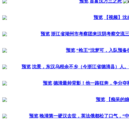
预览
首富沈万三之死
预览
【视频】沈
预览
浙江省湖州市考察团来汉阴考察交流
预览
“枪王”沈梦可，入队预备
预览
沈景，东汉乌程余不乡（今浙江省德清县）人。
预览
德清最帅背影！他一路狂奔，争分夺
预览
【痴呆的
预览
晚清第一硬汉去世，英法俄都松了口气，“中