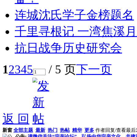
连城沈氏学子金榜题名
千里寻根记 一湾焦溪月
抗日战争历史研究会
1
2
3
4
5
/ 5 页
下一页
返 回
新窗
全部主题
最新
热门
热帖
精华
更多
作者
回复/查看
最后
公告:
请微信关注“宗亲论坛”，弘扬中华宗亲文化，共