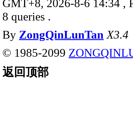
GMT+8, 2026-8-6 14:34
, 
8 queries .
By
ZongQinLunTan
X3.4
© 1985-2099
ZONGQINL
返回顶部