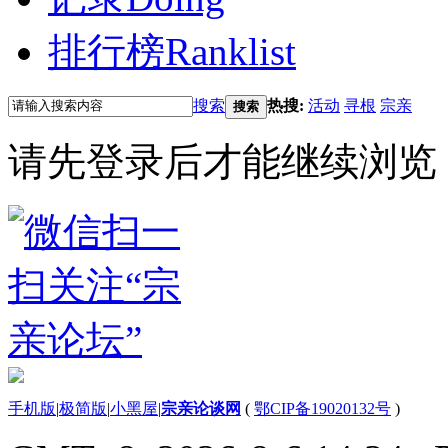
排行榜
Ranklist
搜索
热搜:
活动
寻根
宗亲
搜索
请先登录后才能继续浏览
手机版
|
极简版
|
小黑屋
|
宗亲论谈网
(
鄂CIP备19020132号
)