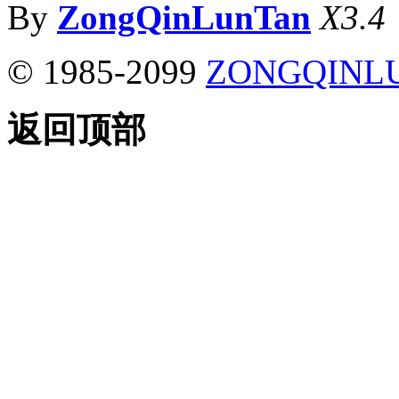
By
ZongQinLunTan
X3.4
© 1985-2099
ZONGQINL
返回顶部