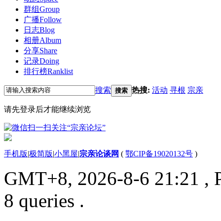
群组
Group
广播
Follow
日志
Blog
相册
Album
分享
Share
记录
Doing
排行榜
Ranklist
搜索
热搜:
活动
寻根
宗亲
搜索
请先登录后才能继续浏览
手机版
|
极简版
|
小黑屋
|
宗亲论谈网
(
鄂CIP备19020132号
)
GMT+8, 2026-8-6 21:21
, 
8 queries .