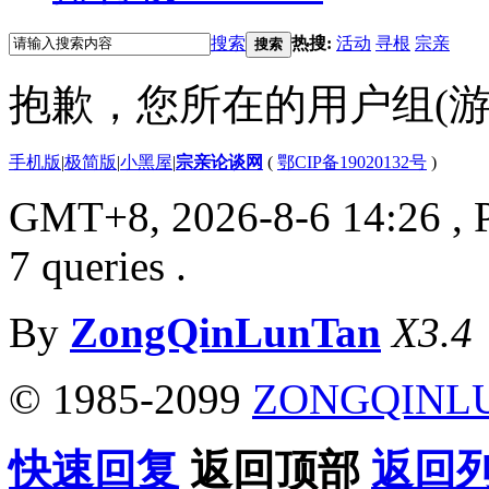
搜索
热搜:
活动
寻根
宗亲
搜索
抱歉，您所在的用户组(游
手机版
|
极简版
|
小黑屋
|
宗亲论谈网
(
鄂CIP备19020132号
)
GMT+8, 2026-8-6 14:26
, 
7 queries .
By
ZongQinLunTan
X3.4
© 1985-2099
ZONGQINL
快速回复
返回顶部
返回