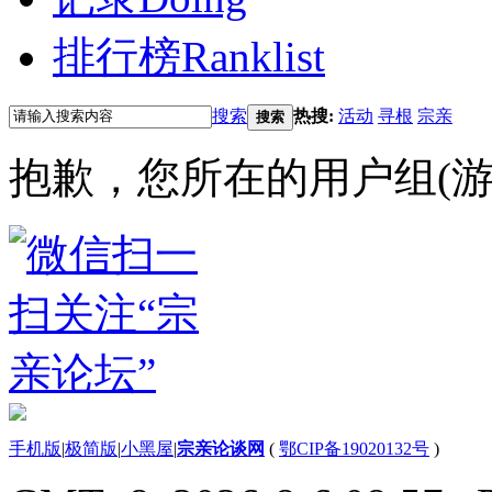
排行榜
Ranklist
搜索
热搜:
活动
寻根
宗亲
搜索
抱歉，您所在的用户组(游
手机版
|
极简版
|
小黑屋
|
宗亲论谈网
(
鄂CIP备19020132号
)