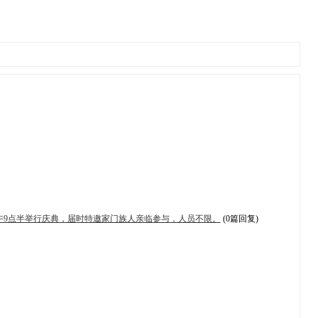
上午9点半举行庆典，届时特邀家门族人亲临参与，人员不限。
(0篇回复)