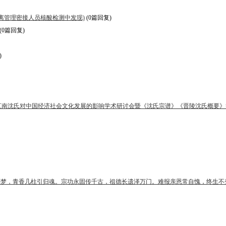
离管理密接人员核酸检测中发现)
(0篇回复)
(0篇回复)
)
江南沈氏对中国经济社会文化发展的影响学术研讨会暨《沈氏宗谱》《晋陵沈氏概要》
別梦，青香几柱引归魂。宗功永固传千古，祖德长遗泽万门。难报亲恩常自愧，终生不变