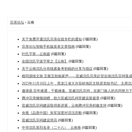
宗亲论坛
› 云南
关于免费开通沈氏宗亲在线专栏的通知
(3篇回复)
宗亲论坛智能手机版发表文章指南
(0篇回复)
叶氏字辈—云南篇
(0篇回复)
全国沈氏字派字辈之【云南】
(0篇回复)
关于云南沈氏分布线索备考初稿的分享与倡议
(0篇回复)
根同源续文脉 互敬互助振家声——宣威沈氏宗亲赴贺吉场沈氏宗祠落
2025年11月10日上午，黑龙江省大兴安岭地区文联原党组书记、主席
邀请函 百年难遇，千载难逢。宣威沈氏宗祠，在家门族人的共同努力下，
腾冲宗亲慷慨捐赠，助力宣威沈氏祠堂建设新篇章
(0篇回复)
宣威沈氏宗祠建设取得新进展，云南腾冲宗亲积极支持
(0篇回复)
央视《品质中国》朱军深度对话沈庆毅
(0篇回复)
宣威沈氏宗祠建设简讯
(0篇回复)
中华沈氏英烈名录（二十八）_ 云南卷
(0篇回复)