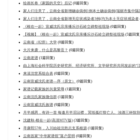
绘画长卷《家园的天空》后记
(0篇回复)
家人们注意了，云南全省新增确诊病例1例本土确诊病例(瑞丽市集中隔
家人们注意了，云南全省新增无症状感染者3例(均为本土无症状感染者
《根在一起》宣威沈氏宗亲播乐沙石岭立碑祭祖现场
(0篇回复)
【视频】《根在一起》宣威沈氏宗亲播乐沙石岭立碑祭祖现场
(5篇回复
云南省（82所）大学
(0篇回复)
大片来袭，什么是高黎贡？
(0篇回复)
云南老谱
(1篇回复)
由上海社会科学院历史研究所、经济研究所、文学研究所共同发起的“
来滇沈世系组合表
(0篇回复)
云南宣威沈氏老谱—序（原文）
(0篇回复)
家谱记载家族的兴衰荣辱
(1篇回复)
云南沈氏家族微信群
(1篇回复)
云南宣威沈氏族谱
(9篇回复)
月半感恩，有诗一首 每逢月半泪沾襟，冥纸孤灯祭亡人。浊酒三杯惊
沈建秋-根在一起(高清MTV版)
(3篇回复)
寻康熙57年，入川始祖沈胜志支系根源
(1篇回复)
云南首家“中华家谱馆”落户昆明
(0篇回复)