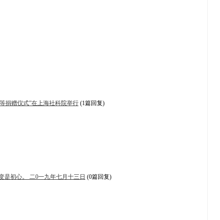
等捐赠仪式”在上海社科院举行
(1篇回复)
是初心。 二0一九年七月十三日
(0篇回复)